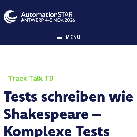
Skip
to
main
content
MENU
Track Talk T9
Tests schreiben wie
Shakespeare –
Komplexe Tests